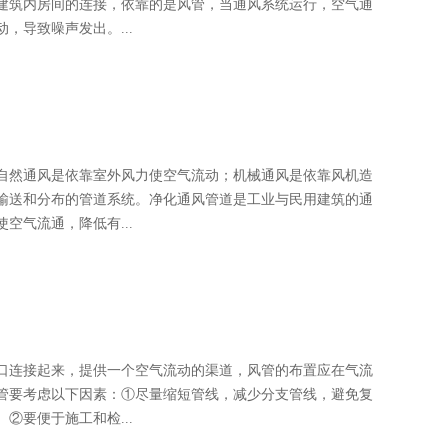
建筑内房间的连接，依靠的是风管，当通风系统运行，空气通
，导致噪声发出。...
自然通风是依靠室外风力使空气流动；机械通风是依靠风机造
输送和分布的管道系统。净化通风管道是工业与民用建筑的通
空气流通，降低有...
口连接起来，提供一个空气流动的渠道，风管的布置应在气流
管要考虑以下因素：①尽量缩短管线，减少分支管线，避免复
②要便于施工和检...